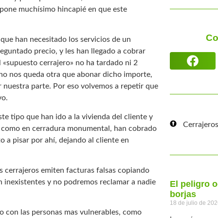
 pone muchísimo hincapié en que este
Co
que han necesitado los servicios de un
preguntado precio, y les han llegado a cobrar
l «supuesto cerrajero» no ha tardado ni 2
a no nos queda otra que abonar dicho importe,
r nuestra parte. Por eso volvemos a repetir que
vo.
 tipo que han ido a la vivienda del cliente y
Cerrajeros
ta como en cerradura monumental, han cobrado
o a pisar por ahí, dejando al cliente en
s cerrajeros emiten facturas falsas copiando
 inexistentes y no podremos reclamar a nadie
El peligro 
borjas
18 de julio de 20
to con las personas mas vulnerables, como