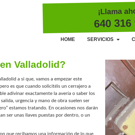
¡Llama ah
640 316
HOME
SERVICIOS
C
en Valladolid?
lladolid a si que, vamos a empezar este
pero es que cuando solicitéis un cerrajero a
ble adivinar exactamente la avería o saber los
e salida, urgencia y mano de obra suelen ser
jero” estamos tratando. En ocasiones nos darán
an ser unas llaves puestas por dentro, o un
 con que recibamos una información de lo que