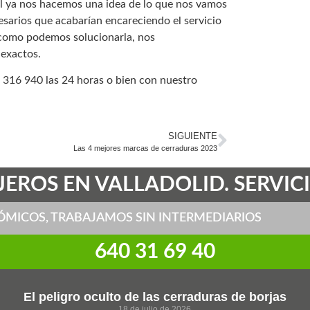
ual ya nos hacemos una idea de lo que nos vamos
sarios que acabarían encareciendo el servicio
y como podemos solucionarla, nos
 exactos.
 316 940 las 24 horas o bien con nuestro
SIGUIENTE
Las 4 mejores marcas de cerraduras 2023
EROS EN VALLADOLID. SERVICI
ÓMICOS, TRABAJAMOS SIN INTERMEDIARIOS
‎640 31 69 40
El peligro oculto de las cerraduras de borjas
18 de julio de 2026