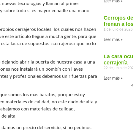
Leer más »
 nuevas tecnologías y llaman al primer
o y sobre todo si es mayor echadle una mano
Cerrojos d
frenan a lo
ropios cerrajeros locales, los cuales nos hacen
1 de julio de 2026
e este articulo llegue a mucha gente, para que
Leer más »
 esta lacra de supuestos «cerrajeros» que no lo
La cara ocu
dejando abrir la puerta de nuestra casa a una
cerrajería
22 de junio de 20
iones nos instalará un bombín con llaves
ntes y profesionales debemos unir fuerzas para
Leer más »
que somos los mas baratos, porque estoy
n materiales de calidad, no este dado de alta y
abajamos con materiales de calidad,
de alta.
s damos un precio del servicio, si no pedimos