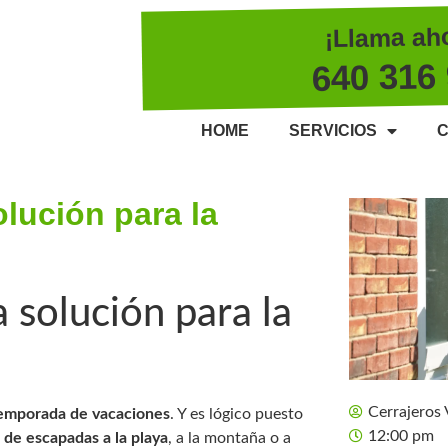
¡Llama ah
640 316
HOME
SERVICIOS
C
olución para la
a solución para la
Cerrajeros 
temporada de vacaciones
. Y es lógico puesto
12:00 pm
 de escapadas a la playa
, a la montaña o a