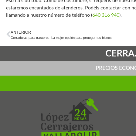
Eso ha sido todo. Como de costumbre, si requerís de nuestros 
estaremos encantados de atenderos. Podéis contactar con no
llamando a nuestro número de teléfono (
640 316 940
).
ANTERIOR
Cerraduras para trasteros: La mejor opción para proteger tus bienes
CERRAJ
PRECIOS ECON