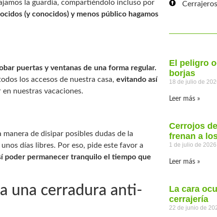
ajamos la guardia, compartiéndolo incluso por
Cerrajeros
cidos (y conocidos) y menos público hagamos
El peligro 
bar puertas y ventanas de una forma regular.
borjas
 todos los accesos de nuestra casa,
evitando así
18 de julio de 20
 en nuestras vacaciones.
Leer más »
Cerrojos d
a manera de disipar posibles dudas de la
frenan a lo
1 de julio de 2026
nos días libres. Por eso, pide este favor a
así poder permanecer tranquilo el tiempo que
Leer más »
a una cerradura anti-
La cara ocu
cerrajería
22 de junio de 20