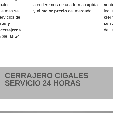
ipales
atenderemos de una forma
rápida
veci
que mas se
y al
mejor precio
del mercado.
incl
ervicios de
cier
ras y
cerr
o
cerrajeros
de ll
ible las
24
CERRAJERO CIGALES
SERVICIO 24 HORAS