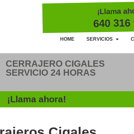
¡Llama ah
640 316
HOME
SERVICIOS
C
CERRAJERO CIGALES
SERVICIO 24 HORAS
¡Llama ahora!
rajeros Cigales