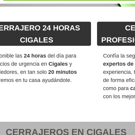
ERRAJERO 24 HORAS
C
CIGALES
PROFESI
onible las
24 horas
del día para
Confía la seg
icios de urgencia en
Cigales
y
expertos de 
dedores, en tan solo
20 minutos
experiencia, 
remos en tu casa ayudándote.
de forma efic
como para
c
con los mejo
CERRAJEROS EN CIGALES